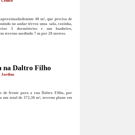
 Centro
aproximadademnte 40 m², que precisa de
suindo no andar térreo uma sala, cozinha,
erior 3 dormitórios e um banheiro,
em terreno medindo 7 m por 28 metros.
 na Daltro Filho
 Jardins
 de frente para a rua Daltro Filho, por
m um total de 372,36 m², terreno plano em