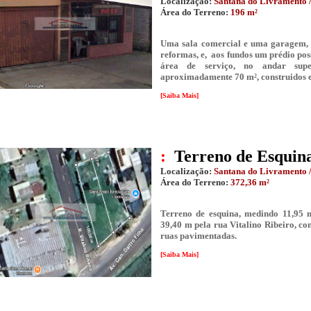
Localização:
Santana do Livramento /
Área do Terreno:
196 m²
Uma sala comercial e uma garagem, 
reformas, e, aos fundos um prédio pos
área de serviço, no andar sup
aproximadamente 70 m², construidos 
[Saiba Mais]
:
Terreno de Esquina
Localização:
Santana do Livramento /
Área do Terreno:
372,36 m²
Terreno de esquina, medindo 11,95 m
39,40 m pela rua Vitalino Ribeiro, co
ruas pavimentadas.
[Saiba Mais]