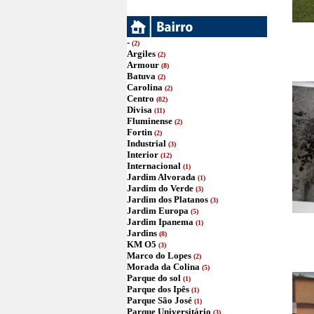
-
(2)
Argiles
(2)
Armour
(8)
Batuva
(2)
Carolina
(2)
Centro
(82)
Divisa
(11)
Fluminense
(2)
Fortin
(2)
Industrial
(3)
Interior
(12)
Internacional
(1)
Jardim Alvorada
(1)
Jardim do Verde
(3)
Jardim dos Platanos
(3)
Jardim Europa
(5)
Jardim Ipanema
(1)
Jardins
(8)
KM O5
(3)
Marco do Lopes
(2)
Morada da Colina
(5)
Parque do sol
(1)
Parque dos Ipês
(1)
Parque São José
(1)
Parque Universitário
(3)