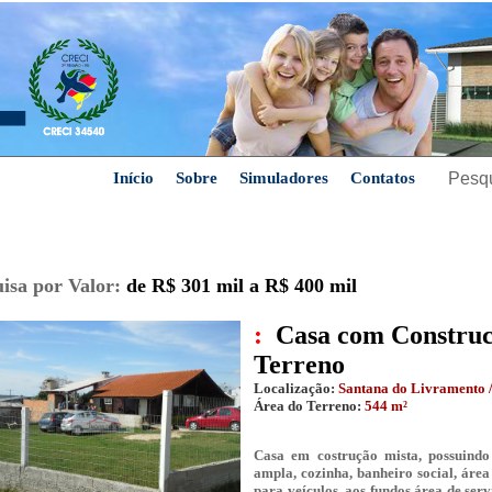
Início
Sobre
Simuladores
Contatos
isa por Valor:
de R$ 301 mil a R$ 400 mil
:
Casa com Constru
Terreno
Localização:
Santana do Livramento 
Área do Terreno:
544 m²
Casa em costrução mista, possuindo
ampla, cozinha, banheiro social, áre
para veículos, aos fundos área de ser