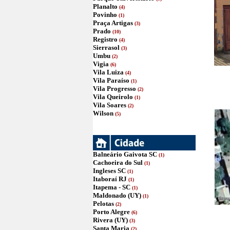
Planalto
(4)
Povinho
(1)
Praça Artigas
(3)
Prado
(10)
Registro
(4)
Sierrasol
(3)
Umbu
(2)
Vigia
(6)
Vila Luiza
(4)
Vila Paraíso
(1)
Vila Progresso
(2)
Vila Queirolo
(1)
Vila Soares
(2)
Wilson
(5)
Balneário Gaivota SC
(1)
Cachoeira do Sul
(1)
Ingleses SC
(1)
Itaboraí RJ
(1)
Itapema - SC
(1)
Maldonado (UY)
(1)
Pelotas
(2)
Porto Alegre
(6)
Rivera (UY)
(3)
Santa Maria
(2)