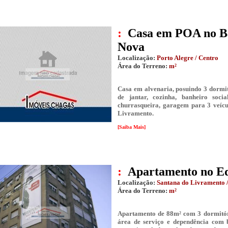
:
Casa em POA no Ba
Nova
Localização:
Porto Alegre / Centro
Área do Terreno:
m²
Casa em alvenaria, posuindo 3 dormitó
de jantar, cozinha, banheiro soci
churrasqueira, garagem para 3 veícu
Livramento.
[Saiba Mais]
:
Apartamento no Ed
Localização:
Santana do Livramento /
Área do Terreno:
m²
Apartamento de 88m² com 3 dormitório
área de serviço e dependência com b