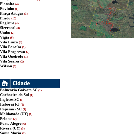
Planalto
(4)
Povinho
(1)
Praça Artigas
(3)
Prado
(10)
Registro
(4)
Sierrasol
(3)
Umbu
(2)
Vigia
(6)
Vila Luiza
(4)
Vila Paraíso
(1)
Vila Progresso
(2)
Vila Queirolo
(1)
Vila Soares
(2)
Wilson
(5)
Balneário Gaivota SC
(1)
Cachoeira do Sul
(1)
Ingleses SC
(1)
Itaboraí RJ
(1)
Itapema - SC
(1)
Maldonado (UY)
(1)
Pelotas
(2)
Porto Alegre
(6)
Rivera (UY)
(3)
Santa Maria
(2)