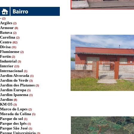
-
(2)
Argiles
(2)
Armour
(8)
Batuva
(2)
Carolina
(2)
Centro
(82)
Divisa
(11)
Fluminense
(2)
Fortin
(2)
Industrial
(3)
Interior
(13)
Internacional
(1)
Jardim Alvorada
(1)
Jardim do Verde
(3)
Jardim dos Platanos
(3)
Jardim Europa
(5)
Jardim Ipanema
(1)
Jardins
(8)
KM O5
(3)
Marco do Lopes
(2)
Morada da Colina
(5)
Parque do sol
(1)
Parque dos Ipês
(1)
Parque São José
(1)
Parque Universitário
(3)