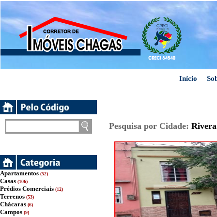
Início
So
Pesquisa por Cidade:
Rivera
Apartamentos
(52)
Casas
(106)
Prédios Comerciais
(12)
Terrenos
(53)
Chácaras
(6)
Campos
(9)