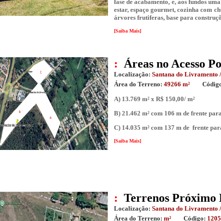
fase de acabamento, e, aos fundos uma
estar, espaço gourmet, cozinha com chu
árvores frutiferas, base para constru
[Saiba Mais]
:
Áreas no Acesso Po
Localização:
Santana do Livramento /
Área do Terreno:
49266 m²
Códig
A) 13.769 m² x R$ 150,00/ m²
B) 21.462 m² com 106 m de frente par
C) 14.035 m² com 137 m de frente par
[Saiba Mais]
:
Terrenos Próximo 
Localização:
Santana do Livramento /
Área do Terreno:
m²
Código:
1205