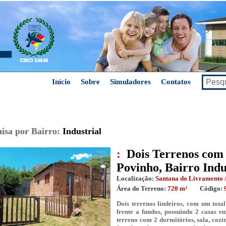
Início
Sobre
Simuladores
Contatos
isa por Bairro:
Industrial
:
Dois Terrenos com
Povinho, Bairro Indu
Localização:
Santana do Livramento /
Área do Terreno:
720 m²
Código:
Dois terrenos lindeiros, com um tota
frente a fundos, possuindo 2 casas e
terreno com 2 dormitórios, sala, cozi