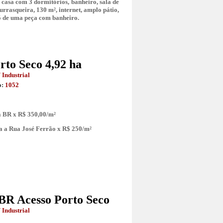
 casa com 3 dormitórios, banheiro, sala de
rrasqueira, 130 m², internet, amplo pátio,
çõ de uma peça com banheiro.
rto Seco 4,92 ha
 Industrial
o:
1052
a BR x R$ 350,00/m²
a a Rua José Ferrão x R$ 250/m²
BR Acesso Porto Seco
 Industrial