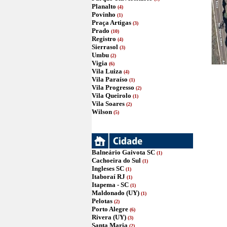
Planalto
(4)
Povinho
(1)
Praça Artigas
(3)
Prado
(10)
Registro
(4)
Sierrasol
(3)
Umbu
(2)
Vigia
(6)
Vila Luiza
(4)
Vila Paraíso
(1)
Vila Progresso
(2)
Vila Queirolo
(1)
Vila Soares
(2)
Wilson
(5)
Balneário Gaivota SC
(1)
Cachoeira do Sul
(1)
Ingleses SC
(1)
Itaboraí RJ
(1)
Itapema - SC
(1)
Maldonado (UY)
(1)
Pelotas
(2)
Porto Alegre
(6)
Rivera (UY)
(3)
Santa Maria
(2)