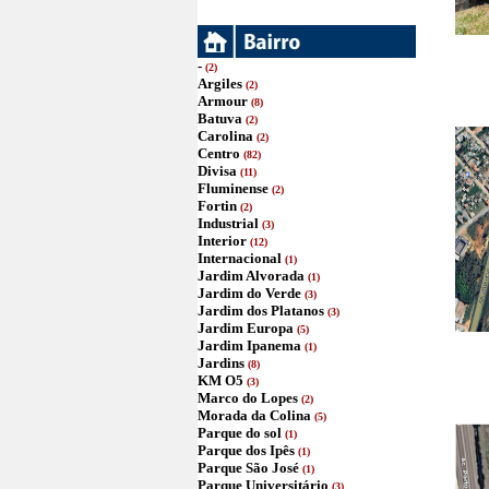
-
(2)
Argiles
(2)
Armour
(8)
Batuva
(2)
Carolina
(2)
Centro
(82)
Divisa
(11)
Fluminense
(2)
Fortin
(2)
Industrial
(3)
Interior
(12)
Internacional
(1)
Jardim Alvorada
(1)
Jardim do Verde
(3)
Jardim dos Platanos
(3)
Jardim Europa
(5)
Jardim Ipanema
(1)
Jardins
(8)
KM O5
(3)
Marco do Lopes
(2)
Morada da Colina
(5)
Parque do sol
(1)
Parque dos Ipês
(1)
Parque São José
(1)
Parque Universitário
(3)