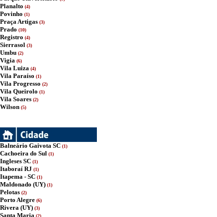
Planalto
(4)
Povinho
(1)
Praça Artigas
(3)
Prado
(10)
Registro
(4)
Sierrasol
(3)
Umbu
(2)
Vigia
(6)
Vila Luiza
(4)
Vila Paraíso
(1)
Vila Progresso
(2)
Vila Queirolo
(1)
Vila Soares
(2)
Wilson
(5)
Balneário Gaivota SC
(1)
Cachoeira do Sul
(1)
Ingleses SC
(1)
Itaboraí RJ
(1)
Itapema - SC
(1)
Maldonado (UY)
(1)
Pelotas
(2)
Porto Alegre
(6)
Rivera (UY)
(3)
Santa Maria
(2)