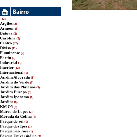
-
(2)
Argiles
(2)
Armour
(8)
Batuva
(2)
Carolina
(2)
Centro
(82)
Divisa
(11)
Fluminense
(2)
Fortin
(2)
Industrial
(3)
Interior
(12)
Internacional
(1)
Jardim Alvorada
(1)
Jardim do Verde
(3)
Jardim dos Platanos
(3)
Jardim Europa
(5)
Jardim Ipanema
(1)
Jardins
(8)
KM O5
(3)
Marco do Lopes
(2)
Morada da Colina
(5)
Parque do sol
(1)
Parque dos Ipês
(1)
Parque São José
(1)
Parque Universitário
(3)