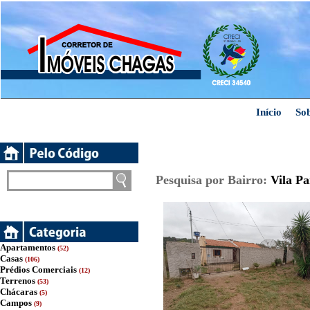
Início
So
Pesquisa por Bairro:
Vila Pa
Apartamentos
(52)
Casas
(106)
Prédios Comerciais
(12)
Terrenos
(53)
Chácaras
(5)
Campos
(9)