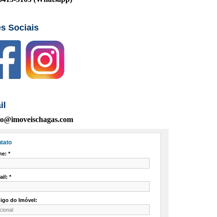
s Sociais
il
to@imoveischagas.com