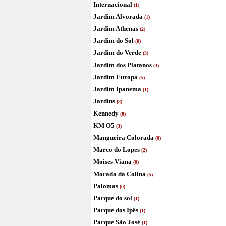
Internacional
(1)
Jardim Alvorada
(1)
Jardim Athenas
(2)
Jardim do Sol
(0)
Jardim do Verde
(3)
Jardim dos Platanos
(3)
Jardim Europa
(5)
Jardim Ipanema
(1)
Jardins
(8)
Kennedy
(0)
KM O5
(3)
Mangueira Colorada
(0)
Marco do Lopes
(2)
Moises Viana
(0)
Morada da Colina
(5)
Palomas
(0)
Parque do sol
(1)
Parque dos Ipês
(1)
Parque São José
(1)