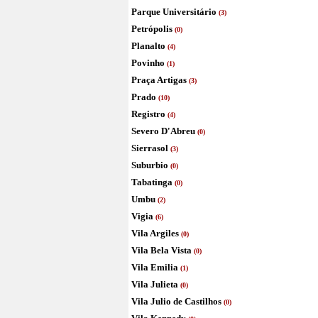
Parque Universitário
(3)
Petrópolis
(0)
Planalto
(4)
Povinho
(1)
Praça Artigas
(3)
Prado
(10)
Registro
(4)
Severo D'Abreu
(0)
Sierrasol
(3)
Suburbio
(0)
Tabatinga
(0)
Umbu
(2)
Vigia
(6)
Vila Argiles
(0)
Vila Bela Vista
(0)
Vila Emilia
(1)
Vila Julieta
(0)
Vila Julio de Castilhos
(0)