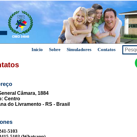
Início
Sobre
Simuladores
Contatos
tatos
reço
eneral Câmara, 1884
o: Centro
na do Livramento - RS - Brasil
fones
3241-5103
98415-5103 (Whatsapp)