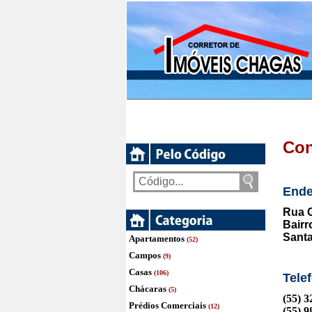
Con
Ende
Rua G
Bairr
Santa
Apartamentos
(52)
Campos
(9)
Casas
(106)
Tele
Chácaras
(5)
(55) 
Prédios Comerciais
(12)
(55) 