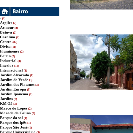
-
(2)
Argiles
(2)
Armour
(8)
Batuva
(2)
Carolina
(2)
Centro
(82)
Divisa
(11)
Fluminense
(2)
Fortin
(2)
Industrial
(3)
Interior
(12)
Internacional
(1)
Jardim Alvorada
(1)
Jardim do Verde
(3)
Jardim dos Platanos
(3)
Jardim Europa
(5)
Jardim Ipanema
(1)
Jardins
(7)
KM O5
(3)
Marco do Lopes
(2)
Morada da Colina
(5)
Parque do sol
(1)
Parque dos Ipês
(1)
Parque São José
(1)
Parque Universitário
(3)