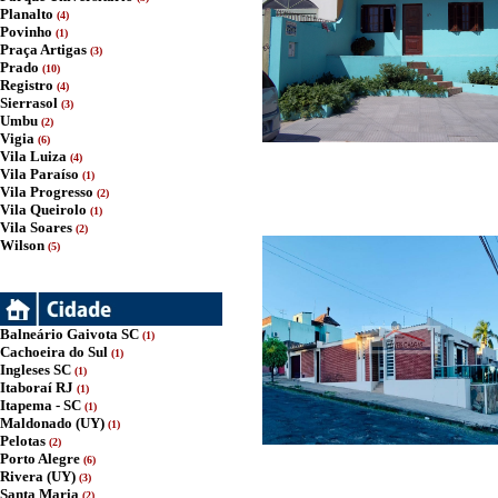
Planalto
(4)
Povinho
(1)
Praça Artigas
(3)
Prado
(10)
Registro
(4)
Sierrasol
(3)
Umbu
(2)
Vigia
(6)
Vila Luiza
(4)
Vila Paraíso
(1)
Vila Progresso
(2)
Vila Queirolo
(1)
Vila Soares
(2)
Wilson
(5)
Balneário Gaivota SC
(1)
Cachoeira do Sul
(1)
Ingleses SC
(1)
Itaboraí RJ
(1)
Itapema - SC
(1)
Maldonado (UY)
(1)
Pelotas
(2)
Porto Alegre
(6)
Rivera (UY)
(3)
Santa Maria
(2)