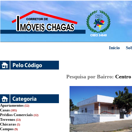
Início
So
Pesquisa por Bairro:
Centro
Apartamentos
(52)
Casas
(105)
Prédios Comerciais
(12)
Terrenos
(53)
Chácaras
(5)
Campos
(9)