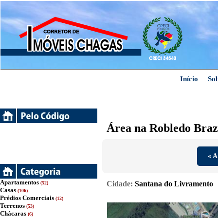
Início
So
Área na Robledo Braz
« A
Apartamentos
Cidade:
Santana do Livramento
(52)
Casas
(106)
Prédios Comerciais
(12)
Terrenos
(53)
Chácaras
(6)