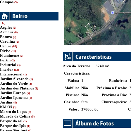
Campos
(9)
-
(2)
Argiles
(2)
Armour
(8)
Batuva
(2)
Carolina
(2)
Centro
(82)
Divisa
(11)
Fluminense
(2)
Fortin
(2)
Industrial
(3)
Área do Terreno:
3740
m²
Interior
(13)
Características:
Internacional
(1)
Jardim Alvorada
(1)
Pátios:
1
Banheiros:
Jardim do Verde
(3)
Mobilia:
Não
Próximo a Escola:
Jardim dos Platanos
(3)
Jardim Europa
(5)
Piscina:
Não
Próximo a Rio:
Jardim Ipanema
(1)
Cozinha:
Sim
Churrasqueira:
Jardins
(8)
KM O5
(3)
Valor:
370000.00
C
Marco do Lopes
(2)
Morada da Colina
(5)
Parque do sol
(1)
Parque dos Ipês
(1)
Parque São José
(1)