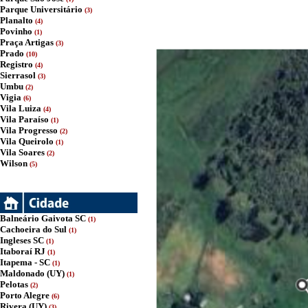
Parque Universitário
(3)
Planalto
(4)
Povinho
(1)
Praça Artigas
(3)
Prado
(10)
Registro
(4)
Sierrasol
(3)
Umbu
(2)
Vigia
(6)
Vila Luiza
(4)
Vila Paraíso
(1)
Vila Progresso
(2)
Vila Queirolo
(1)
Vila Soares
(2)
Wilson
(5)
Balneário Gaivota SC
(1)
Cachoeira do Sul
(1)
Ingleses SC
(1)
Itaboraí RJ
(1)
Itapema - SC
(1)
Maldonado (UY)
(1)
Pelotas
(2)
Porto Alegre
(6)
Rivera (UY)
(3)