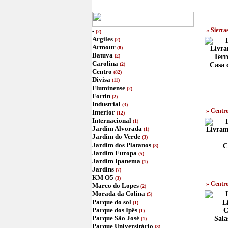
» Sierra
-
(2)
Argiles
(2)
Armour
(8)
Batuva
(2)
Carolina
(2)
Casa 
Centro
(82)
Divisa
(11)
Fluminense
(2)
Fortin
(2)
Industrial
(3)
» Centr
Interior
(12)
Internacional
(1)
Jardim Alvorada
(1)
Jardim do Verde
(3)
Jardim dos Platanos
C
(3)
Jardim Europa
(5)
Jardim Ipanema
(1)
Jardins
(7)
KM O5
(3)
» Centr
Marco do Lopes
(2)
Morada da Colina
(5)
Parque do sol
(1)
Parque dos Ipês
(1)
Parque São José
Sala
(1)
Parque Universitário
(3)