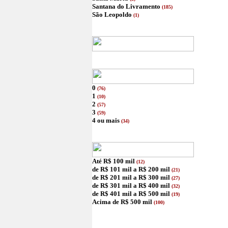
Santana do Livramento
(185)
São Leopoldo
(1)
0
(76)
1
(10)
2
(57)
3
(59)
4 ou mais
(34)
Até R$ 100 mil
(12)
de R$ 101 mil a R$ 200 mil
(21)
de R$ 201 mil a R$ 300 mil
(27)
de R$ 301 mil a R$ 400 mil
(32)
de R$ 401 mil a R$ 500 mil
(19)
Acima de R$ 500 mil
(100)