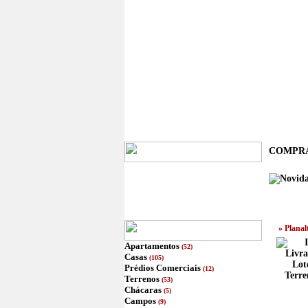
COMPRA
» Planal
Apartamentos
(52)
Casas
(105)
Prédios Comerciais
(12)
Terre
Terrenos
(53)
Chácaras
(5)
Campos
(9)