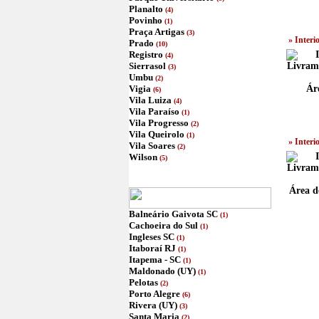
Planalto
(4)
Povinho
(1)
Praça Artigas
(3)
» Interi
Prado
(10)
Registro
(4)
Sierrasol
(3)
Umbu
(2)
Vigia
Ár
(6)
Vila Luiza
(4)
Vila Paraíso
(1)
Vila Progresso
(2)
Vila Queirolo
(1)
» Interi
Vila Soares
(2)
Wilson
(5)
Área d
Balneário Gaivota SC
(1)
Cachoeira do Sul
(1)
Ingleses SC
(1)
Itaboraí RJ
(1)
Itapema - SC
(1)
Maldonado (UY)
(1)
Pelotas
(2)
Porto Alegre
(6)
Rivera (UY)
(3)
Santa Maria
(2)