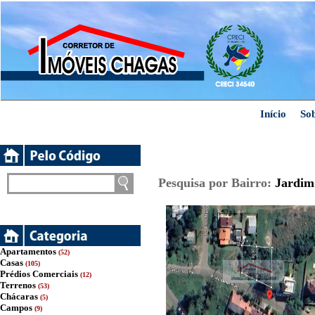
Início
So
Pesquisa por Bairro:
Jardim 
Apartamentos
(52)
Casas
(105)
Prédios Comerciais
(12)
Terrenos
(53)
Chácaras
(5)
Campos
(9)