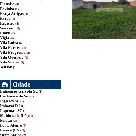
Planalto
(4)
Povinho
(1)
Praça Artigas
(3)
Prado
(10)
Registro
(4)
Sierrasol
(3)
Umbu
(2)
Vigia
(6)
Vila Luiza
(4)
Vila Paraíso
(1)
Vila Progresso
(2)
Vila Queirolo
(1)
Vila Soares
(2)
Wilson
(5)
Balneário Gaivota SC
(1)
Cachoeira do Sul
(1)
Ingleses SC
(1)
Itaboraí RJ
(1)
Itapema - SC
(1)
Maldonado (UY)
(1)
Pelotas
(2)
Porto Alegre
(6)
Rivera (UY)
(3)
Santa Maria
(2)